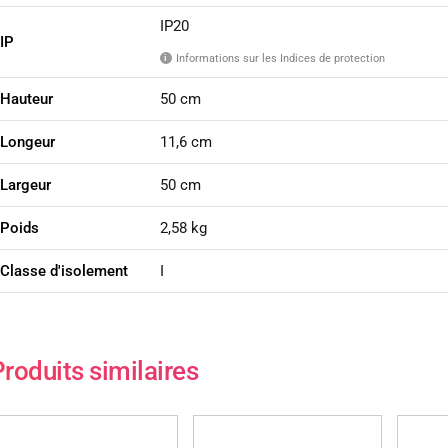
IP20
IP
Informations sur les Indices de protection
i
Hauteur
50 cm
Longeur
11,6 cm
Largeur
50 cm
Poids
2,58 kg
Classe d'isolement
I
roduits similaires