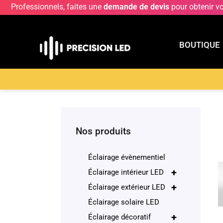
Professionnels, faites une
demande de devis
pour obtenir v
BOUTIQUE
BOUTIQU
Accueil
>
Boutique
>
ECLAIRAGE INTERIEUR LE
Nos produits
Éclairage évènementiel
+
Éclairage intérieur LED
+
Éclairage extérieur LED
Éclairage solaire LED
+
Éclairage décoratif