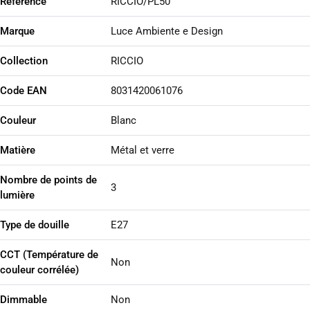
Référence
RICCIO/PL50
Marque
Luce Ambiente e Design
Collection
RICCIO
Code EAN
8031420061076
Couleur
Blanc
Matière
Métal et verre
Nombre de points de
3
lumière
Type de douille
E27
CCT (Température de
Non
couleur corrélée)
Dimmable
Non