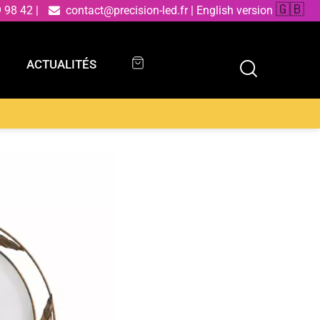
🇬🇧
9 98 42
|
contact@precision-led.fr
|
English version
ACTUALITÉS
ACTUALITÉS
e blanc et structure métallique 50 cm