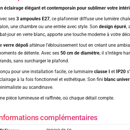
n éclairage élégant et contemporain pour sublimer votre intér
vec ses
3 ampoules E27
, ce plafonnier diffuse une lumière cha
alon, une chambre ou une entrée avec style. Son
design épuré
, 
bat-jour en verre blanc, apporte une touche moderne à votre déc
Le
verre dépoli
atténue l’éblouissement tout en créant une ambian
oments de détente. Avec ses
50 cm de diamètre
, il s’intègre
rands, sans surcharger le plafond.
onçu pour une installation facile, ce luminaire
classe I
et
IP20
s’
clairage à la fois fonctionnel et esthétique. Son fini
blanc univer
inimaliste au scandinave.
ne pièce lumineuse et raffinée, où chaque détail compte.
Informations complémentaires