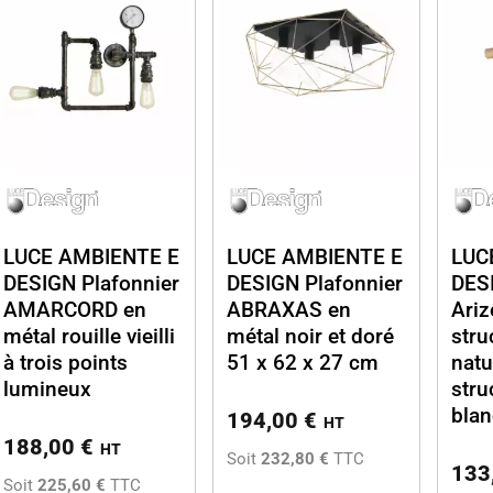
LUCE AMBIENTE E
LUCE AMBIENTE E
LUC
DESIGN Plafonnier
DESIGN Plafonnier
DESI
AMARCORD en
ABRAXAS en
Ariz
métal rouille vieilli
métal noir et doré
stru
à trois points
51 x 62 x 27 cm
natu
lumineux
stru
blan
194,00
€
HT
188,00
€
HT
Soit
232,80 €
TTC
133
Soit
225,60 €
TTC