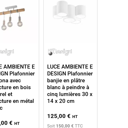
E AMBIENTE E
LUCE AMBIENTE E
GN Plafonnier
DESIGN Plafonnier
ona avec
banjie en plâtre
cture en bois
blanc à peindre à
rel et
cinq lumières 30 x
cture en métal
14 x 20 cm
c
125,00
€
HT
,00
€
HT
Soit
150,00 €
TTC