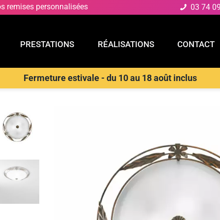
os remises personnalisées
03 74 0
PRESTATIONS
RÉALISATIONS
CONTACT
Fermeture estivale - du 10 au 18 août inclus
E
PRESTATIONS
RÉALISATIONS
CONTACT
D
>
Plafonnier
>
LUCE AMBIENTE E DESIGN Plafonnier riccio en verr