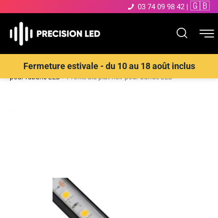
🇬🇧
03 74 09 98 42
|
Accueil
>
Boutique
>
Ruban LED et Bande LED
>
Profilé aluminium
Fermeture estivale - du 10 au 18 août inclus
pour rubans LED
>
Profilé alu plat noir pour bande LED