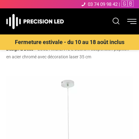
🇬🇧
03 74 09 98 42
|
Accueil
>
Boutique
>
ECLAIRAGE INTERIEUR LED
>
Suspensions
Fermeture estivale - du 10 au 18 août inclus
Design & Déco
>
LUCE AMBIENTE E DESIGN Suspension papillon
en acier chromé avec décoration laser 35 cm