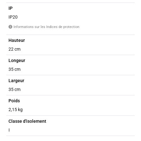
IP
IP20
Informations sur les Indices de protection
i
Hauteur
22 cm
Longeur
35 cm
Largeur
35 cm
Poids
2,15 kg
Classe d'isolement
I